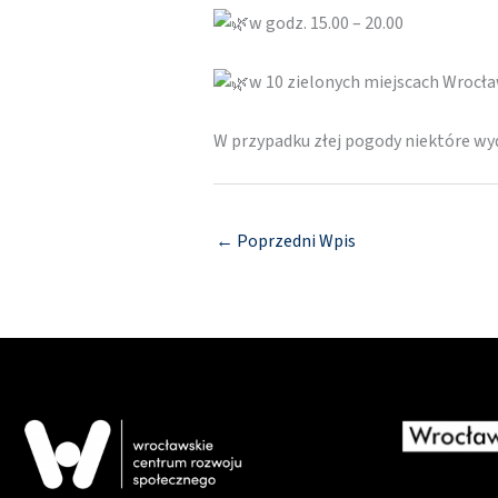
w godz. 15.00 – 20.00
w 10 zielonych miejscach Wrocł
W przypadku złej pogody niektóre w
←
Poprzedni Wpis