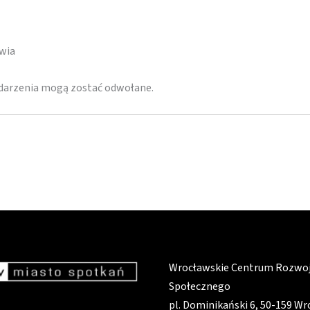
awia
ydarzenia mogą zostać odwołane.
Wrocławskie Centrum Rozwo
Społecznego
pl. Dominikański 6, 50-159 W