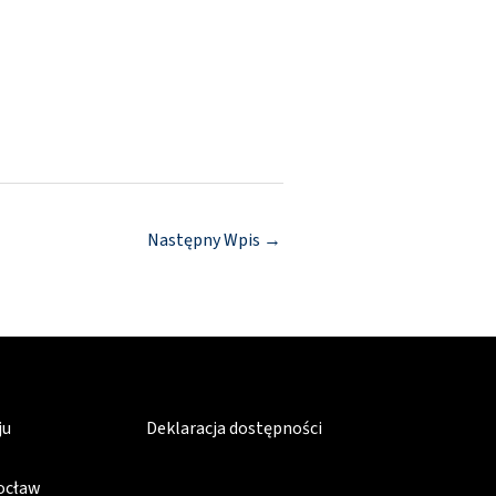
Następny Wpis
→
ju
Deklaracja dostępności
rocław