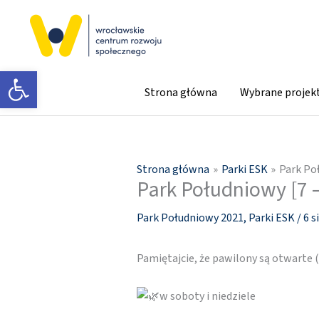
Przejdź
do
treści
Otwórz pasek narzędzi
Strona główna
Wybrane projek
Strona główna
Parki ESK
Park Poł
Park Południowy [7 –
Park Południowy 2021
,
Parki ESK
/
6 s
Pamiętajcie, że pawilony są otwarte
w soboty i niedziele