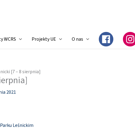
ty WCRS
Projekty UE
O nas
nicki [7 – 8 sierpnia]
ierpnia]
nia 2021
 Parku Leśnickim