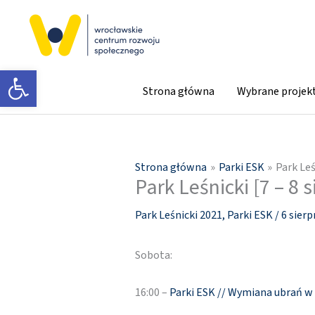
Przejdź
do
treści
Otwórz pasek narzędzi
Strona główna
Wybrane projek
Strona główna
Parki ESK
Park Leś
Park Leśnicki [7 – 8 s
Park Leśnicki 2021
,
Parki ESK
/
6 sierp
Sobota:
16:00 –
Parki ESK // Wymiana ubrań w