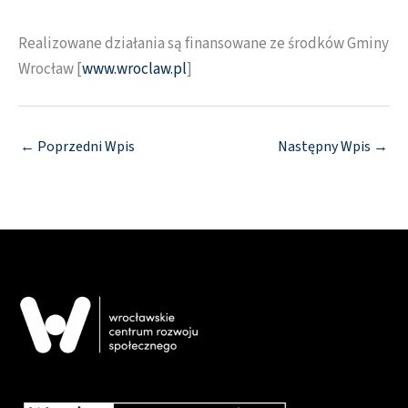
Realizowane działania są finansowane ze środków Gminy
Wrocław [
www.wroclaw.pl
]
←
Poprzedni Wpis
Następny Wpis
→