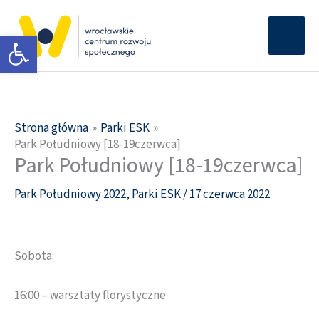
Przejdź
Głów
do
Otwórz pasek narzędzi
men
treści
Strona główna
Parki ESK
Park Południowy [18-19czerwca]
Park Południowy [18-19czerwca]
Park Południowy 2022
,
Parki ESK
/
17 czerwca 2022
Sobota:
16:00 – warsztaty florystyczne