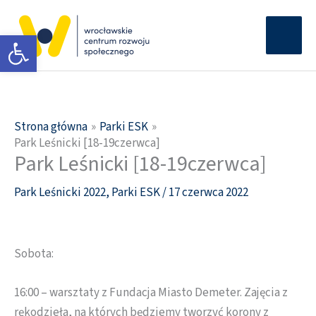
Przejdź
Głów
do
Otwórz pasek narzędzi
men
treści
Strona główna
Parki ESK
Park Leśnicki [18-19czerwca]
Park Leśnicki [18-19czerwca]
Park Leśnicki 2022
,
Parki ESK
/
17 czerwca 2022
Sobota:
16:00 – warsztaty z Fundacja Miasto Demeter. Zajęcia z
rękodzieła, na których będziemy tworzyć korony z