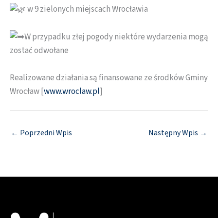
w 9 zielonych miejscach Wrocławia
W przypadku złej pogody niektóre wydarzenia mogą
zostać odwołane
Realizowane działania są finansowane ze środków Gminy
Wrocław [
www.wroclaw.pl
]
←
Poprzedni Wpis
Następny Wpis
→