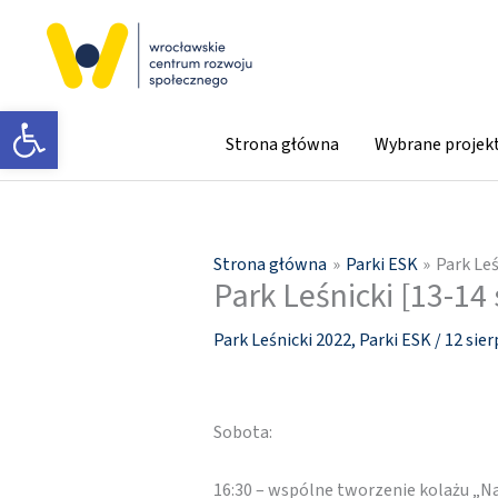
Przejdź
do
treści
Otwórz pasek narzędzi
Strona główna
Wybrane projek
Strona główna
Parki ESK
Park Leś
Park Leśnicki [13-14 
Park Leśnicki 2022
,
Parki ESK
/
12 sier
Sobota:
16:30 – wspólne tworzenie kolażu „N