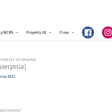
ty WCRS
Projekty UE
O nas
nicki [13-14 sierpnia]
sierpnia]
pnia 2022
asza Leśnica”