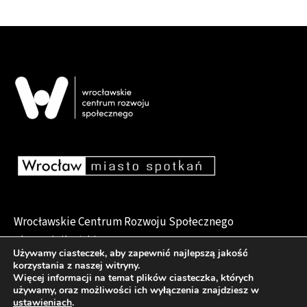
Wrocławskie Centrum Rozwoju Społecznego
pl. Dominikański 6, 50-159 Wrocław
Używamy ciasteczek, aby zapewnić najlepszą jakość
korzystania z naszej witryny.
Więcej informacji na temat plików ciasteczka, których
używamy, oraz możliwości ich wyłączenia znajdziesz w
Deklaracja dostępności
ustawieniach
.