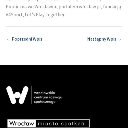
Publiczną we Wrocławiu, portalem wroclaw.pl, fundacją
V4Sport, Let’s Play Together
←
Poprzedni Wpis
Następny Wpis
→