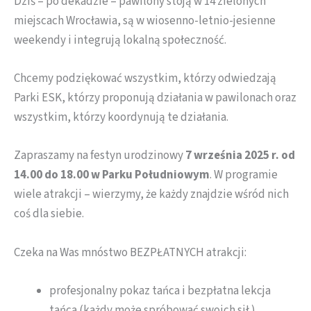
Dziś – po dekadzie – pawilony stoją w 14 zielonych
miejscach Wrocławia, są w wiosenno-letnio-jesienne
weekendy i integrują lokalną społeczność.
Chcemy podziękować wszystkim, którzy odwiedzają
Parki ESK, którzy proponują działania w pawilonach oraz
wszystkim, którzy koordynują te działania.
Zapraszamy na festyn urodzinowy
7 września 2025 r. od
14.00 do 18.00 w Parku Południowym
. W programie
wiele atrakcji – wierzymy, że każdy znajdzie wśród nich
coś dla siebie.
Czeka na Was mnóstwo BEZPŁATNYCH atrakcji:
profesjonalny pokaz tańca i bezpłatna lekcja
tańca (każdy może spróbować swoich sił ),