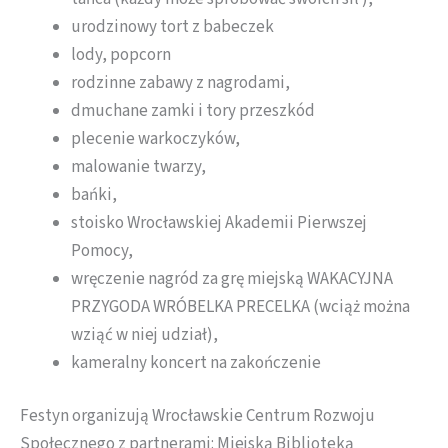
urodzinowy tort z babeczek
lody, popcorn
rodzinne zabawy z nagrodami,
dmuchane zamki i tory przeszkód
plecenie warkoczyków,
malowanie twarzy,
bańki,
stoisko Wrocławskiej Akademii Pierwszej
Pomocy,
wręczenie nagród za grę miejską WAKACYJNA
PRZYGODA WRÓBELKA PRECELKA (wciąż można
wziąć w niej udział),
kameralny koncert na zakończenie
Festyn organizują Wrocławskie Centrum Rozwoju
Społecznego z partnerami: Miejską Biblioteką