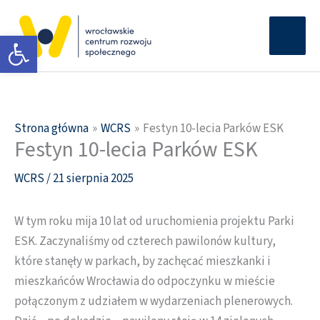
Przejdź
Głów
do
Otwórz pasek narzędzi
men
treści
Strona główna
WCRS
Festyn 10-lecia Parków ESK
Festyn 10-lecia Parków ESK
WCRS
/
21 sierpnia 2025
W tym roku mija 10 lat od uruchomienia projektu Parki
ESK. Zaczynaliśmy od czterech pawilonów kultury,
które stanęły w parkach, by zachęcać mieszkanki i
mieszkańców Wrocławia do odpoczynku w mieście
połączonym z udziałem w wydarzeniach plenerowych.