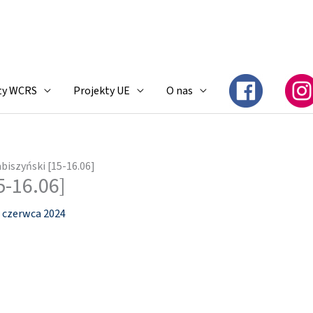
ty WCRS
Projekty UE
O nas
biszyński [15-16.06]
5-16.06]
 czerwca 2024