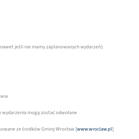
 (nawet jeśli nie mamy zaplanowanych wydarzeń):
awia
re wydarzenia mogą zostać odwołane
nsowane ze środków Gminy Wrocław [
www.wroclaw.pl
]