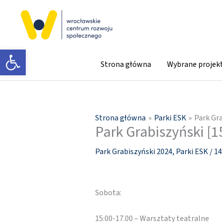
Przejdź
do
treści
Otwórz pasek narzędzi
Strona główna
Wybrane projek
Strona główna
Parki ESK
Park Gra
Park Grabiszyński [1
Park Grabiszyński 2024
,
Parki ESK
/
14
Sobota:
15:00-17.00 – Warsztaty teatralne