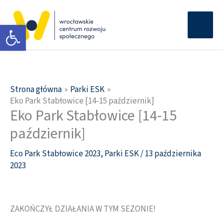
Przejdź
Głów
do
Otwórz pasek narzędzi
men
treści
Strona główna
Parki ESK
Eko Park Stabłowice [14-15 październik]
Eko Park Stabłowice [14-15
październik]
Eco Park Stabłowice 2023
,
Parki ESK
/
13 października
2023
ZAKOŃCZYŁ DZIAŁANIA W TYM SEZONIE!