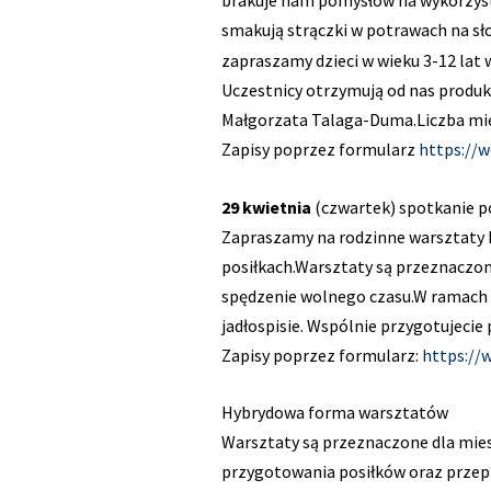
smakują strączki w potrawach na sło
zapraszamy dzieci w wieku 3-12 lat 
Uczestnicy otrzymują od nas produ
Małgorzata Talaga-Duma.Liczba mie
Zapisy poprzez formularz
https://
29 kwietnia
(czwartek) spotkanie 
Zapraszamy na rodzinne warsztaty 
posiłkach.Warsztaty są przeznaczon
spędzenie wolnego czasu.W ramach 
jadłospisie. Wspólnie przygotujeci
Zapisy poprzez formularz:
https://
Hybrydowa forma warsztatów
Warsztaty są przeznaczone dla mie
przygotowania posiłków oraz przepi