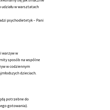
 udziału w warsztatach
dzi psychodietetyk – Pani
i warzyw w
omity sposób na wspólne
rzyw w codziennym
jmłodszych dzieciach.
będą potrzebne do
nego gotowania).