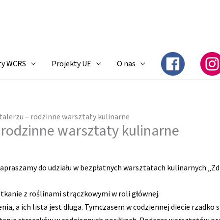
ty WCRS
Projekty UE
O nas
talerzu – rodzinne warsztaty kulinarne
 rodzinne warsztaty kulinarne
praszamy do udziału w bezpłatnych warsztatach kulinarnych „Zdr
otkanie z roślinami strączkowymi w roli głównej.
nia, a ich lista jest długa. Tymczasem w codziennej diecie rzadko s
anie strączków w codziennych posiłkach. Podczas warsztatów pr