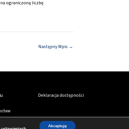
 na ograniczoną liczbę
Następny Wpis
→
ju
Deklaracja dostępności
rocław
Akceptuję
w
ustawieniach
.