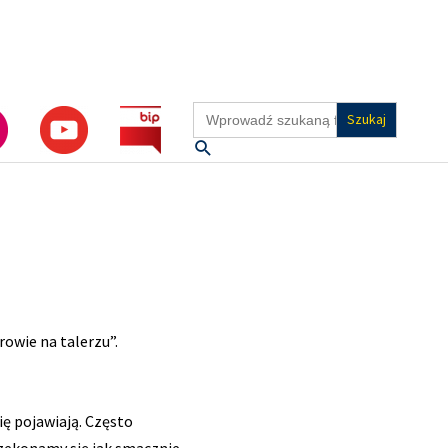
Search
for:
Szukaj
owie na talerzu”.
ię pojawiają. Często
zekonamy się jak smacznie