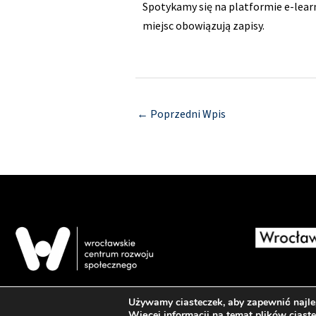
Spotykamy się na platformie e-lear
miejsc obowiązują zapisy.
←
Poprzedni Wpis
Używamy ciasteczek, aby zapewnić najlep
Więcej informacji na temat plików ciast