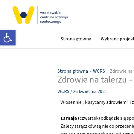
Przejdź
do
treści
Otwórz pasek narzędzi
Strona główna
Wybrane projek
Strona główna
WCRS
Zdrowie na 
Zdrowie na talerzu –
WCRS
/
26 kwietnia 2021
Wiosennie „Nasycamy zdrowiem” i za
13 maja
(czwartek) odbędzie się sp
Zalety strączków są nie do przecenie
brakuje nam pomysłów na wykorzyst