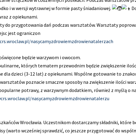
dko i w wersji wytrawnej w formie pasty śniadaniowej.
Do
wraz z opiekunami.
kty do przygotowania dań podczas warsztatów. Warsztaty poprowa
jsc jest ograniczon
wcrs.wroclaw.pl/nasycamyzdrowiemzdrowienatalerzach
poświęcone będzie warzywom i owocom.
kulinarne, których tematem przewodnim będzie zwiększenie ilośc
e dla dzieci (3-12 lat) z opiekunami. Wspólne gotowanie to znak
warsztatów poznacie smaczne sposoby na zwiększenie ilości wa
e popularne potrawy, z warzywnym dodatkiem, również z myślą o na
wcrs.wroclaw.pl/nasycamyzdrowiemzdrowienatalerzu
szkańców Wrocławia. Uczestnikom dostarczamy składniki, które 
sy (warto wcześniej sprawdzić, co jeszcze przygotować do wspól