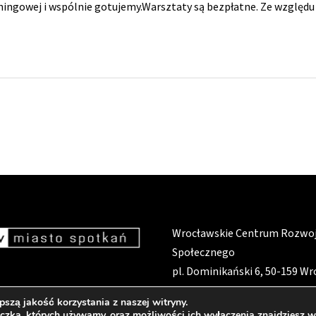
ningowej i wspólnie gotujemy.Warsztaty są bezpłatne. Ze względu
Wrocławskie Centrum Rozwo
Społecznego
pl. Dominikański 6, 50-159 W
szą jakość korzystania z naszej witryny.
eczka, których używamy, oraz możliwości ich wyłączenia znajdziesz 