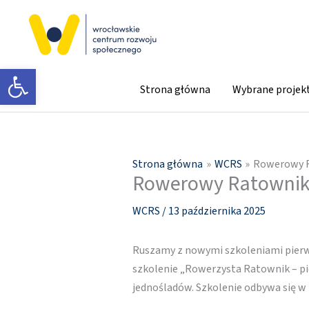
Przejdź
do
treści
Otwórz pasek narzędzi
Strona główna
Wybrane projek
Strona główna
WCRS
Rowerowy R
Rowerowy Ratownik 
WCRS
/
13 października 2025
Ruszamy z nowymi szkoleniami pierws
szkolenie „Rowerzysta Ratownik – p
jednośladów. Szkolenie odbywa się w