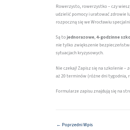
Rowerzysto, rowerzystko – czy wiesz,
udzielić pomocy i uratować zdrowie lu
rozpoczną się we Wrocławiu specjalnie
Są to
jednorazowe
,
4-godzinne szk
nie tylko zwiększenie bezpieczeńst
sytuacjach kryzysowych.
Nie czekaj! Zapisz się na szkolenie 
aż 20 terminów (różne dni tygodnia, 
Formularze zapisu znajdują się na st
←
Poprzedni Wpis