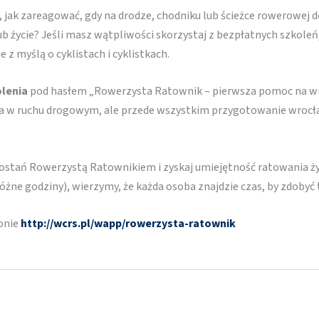
 jak zareagować, gdy na drodze, chodniku lub ścieżce rowerowej 
b życie? Jeśli masz wątpliwości skorzystaj z bezpłatnych szkoleń,
 z myślą o cyklistach i cyklistkach.
olenia
pod hasłem „Rowerzysta Ratownik – pierwsza pomoc na wro
wa w ruchu drogowym, ale przede wszystkim przygotowanie wroc
– zostań Rowerzystą Ratownikiem i zyskaj umiejętność ratowania 
różne godziny), wierzymy, że każda osoba znajdzie czas, by zdobyć
ronie
http://wcrs.pl/wapp/rowerzysta-ratownik