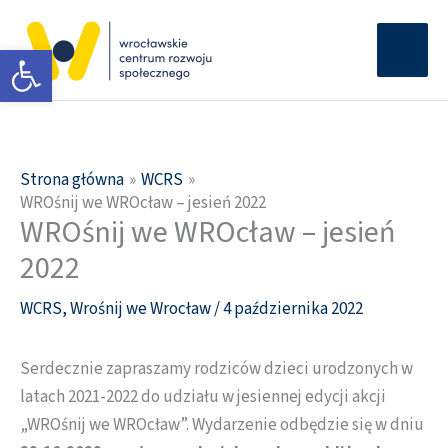
Przejdź
Głów
do
Otwórz pasek narzędzi
men
treści
Strona główna
WCRS
WROśnij we WROcław – jesień 2022
WROśnij we WROcław – jesień
2022
WCRS
,
Wrośnij we Wrocław
/
4 października 2022
Serdecznie zapraszamy rodziców dzieci urodzonych w
latach 2021-2022 do udziału w jesiennej edycji akcji
„WROśnij we WROcław”. Wydarzenie odbędzie się w dniu