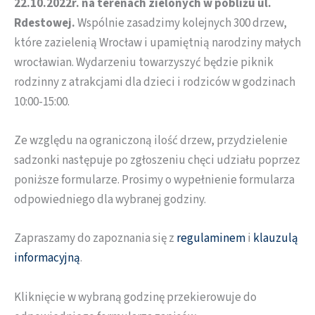
22.10.2022r.
na terenach zielonych w pobliżu ul.
Rdestowej.
Wspólnie zasadzimy kolejnych 300 drzew,
które zazielenią Wrocław i upamiętnią narodziny małych
wrocławian. Wydarzeniu towarzyszyć będzie piknik
rodzinny z atrakcjami dla dzieci i rodziców w godzinach
10:00-15:00.
Ze względu na ograniczoną ilość drzew, przydzielenie
sadzonki następuje po zgłoszeniu chęci udziału poprzez
poniższe formularze. Prosimy o wypełnienie formularza
odpowiedniego dla wybranej godziny.
Zapraszamy do zapoznania się z
regulaminem
i
klauzulą
informacyjną
.
Kliknięcie w wybraną godzinę przekierowuje do