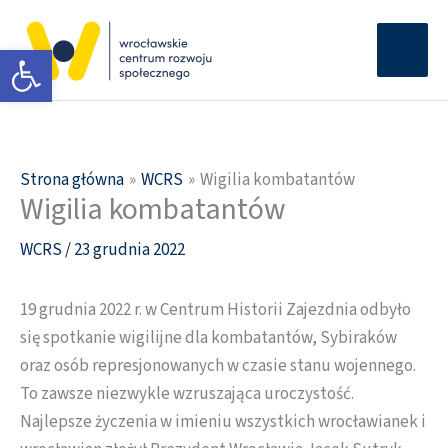
Przejdź
Głów
do
Otwórz pasek narzędzi
men
treści
Strona główna
WCRS
Wigilia kombatantów
Wigilia kombatantów
WCRS
/
23 grudnia 2022
19 grudnia 2022 r. w Centrum Historii Zajezdnia odbyło
się spotkanie wigilijne dla kombatantów, Sybiraków
oraz osób represjonowanych w czasie stanu wojennego.
To zawsze niezwykle wzruszająca uroczystość.
Najlepsze życzenia w imieniu wszystkich wrocławianek i