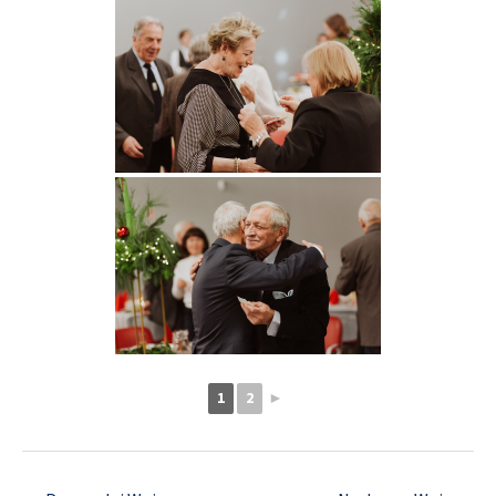
1
2
►