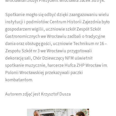
wrocławian złożył Prezydent Wrocławia Jacek Sutryk.
Spotkanie mogło się odbyć dzięki zaangażowaniu wielu
instytucji i podmiotów: Centrum Historii Zajezdnia było
gospodarzem wigilii, uczniowie szkół Zespół Szkół
Gastronomicznych we Wrocławiu zadbali o tradycyjne
dania oraz obsługę gości, uczniowie Technikum nr 16 –
Zespołu Szkół nr 3 we Wrocławiu przygotowali
dekorację sali, Chór Dziewczęcy NFM uświetnił
spotkanie muzycznie, harcerze Hufca ZHP Wrocław im.
Polonii Wrocławskiej przekazywali paczki
kombatantom.
Autorem zdjęć jest Krzysztof Dusza