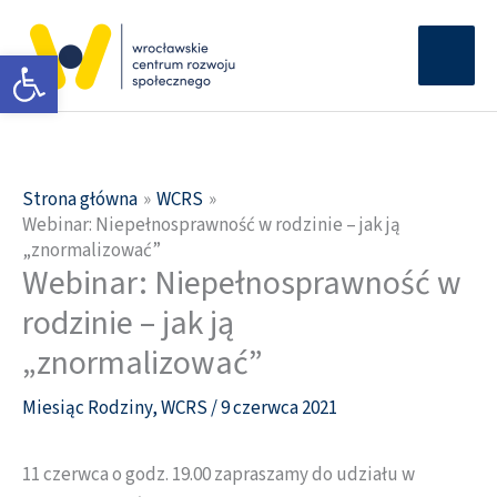
Przejdź
Głów
do
Otwórz pasek narzędzi
men
treści
Strona główna
WCRS
Webinar: Niepełnosprawność w rodzinie – jak ją
„znormalizować”
Webinar: Niepełnosprawność w
rodzinie – jak ją
„znormalizować”
Miesiąc Rodziny
,
WCRS
/
9 czerwca 2021
11 czerwca o godz. 19.00 zapraszamy do udziału w