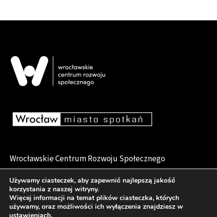
Wrocławskie Centrum Rozwoju Społecznego
pl. Dominikański 6, 50-159 Wrocław
Używamy ciasteczek, aby zapewnić najlepszą jakość
korzystania z naszej witryny.
Więcej informacji na temat plików ciasteczka, których
używamy, oraz możliwości ich wyłączenia znajdziesz w
Deklaracja dostępności
ustawieniach
.