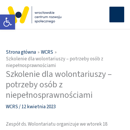
Przejdź
Głów
do
Otwórz pasek narzędzi
men
treści
Strona główna
WCRS
Szkolenie dla wolontariuszy – potrzeby osób z
niepełnosprawnościami
Szkolenie dla wolontariuszy –
potrzeby osób z
niepełnosprawnościami
WCRS
/
12 kwietnia 2023
Zespół ds. Wolontariatu organizuje we wtorek 18