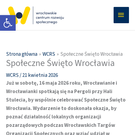
Przejdź
Głów
do
Otwórz pasek narzędzi
men
treści
Strona główna
WCRS
Społeczne Święto Wrocławia
Społeczne Święto Wrocławia
WCRS
/
21 kwietnia 2026
Już w sobotę, 16 maja 2026 roku, Wrocławianie i
Wrocławianki spotkają się na Pergoli przy Hali
Stulecia, by wspólnie celebrować Społeczne Święto
Wrocławia. Wydarzenie to doskonała okazja, by
poznać działalność lokalnych organizacji
pozarządowych podczas Wrocławskich Targów
Organizacji Społecznych oraz wziąć udział w