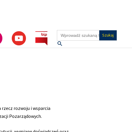
Search
for:
Szukaj
 rzecz rozwoju i wsparcia
zacji Pozarządowych.
tytucji, wymianę doświadczeń oraz