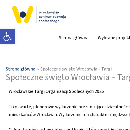
Przejdź
do
treści
Otwórz pasek narzędzi
Strona główna
Wybrane projek
Strona główna
Społeczne święto Wrocławia – Targi
Społeczne święto Wrocławia – Tar
Wrocławskie Targi Organizacji Społecznych 2026
To otwarte, plenerowe wydarzenie prezentujące działalność 
mieszkańców Wrocławia. Wydarzenie ma charakter międzysekto
Celem Targów jest wspólne spotkanie, które umożliwi bezpoś