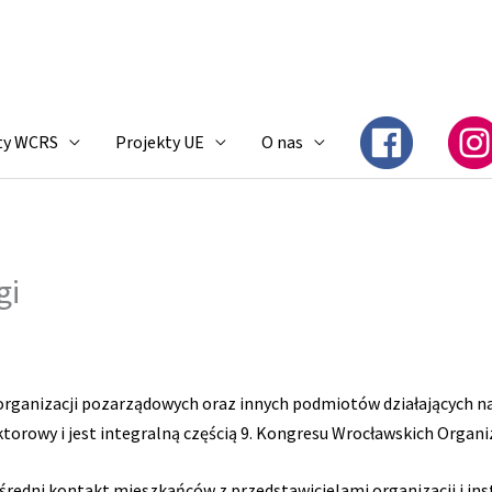
ty WCRS
Projekty UE
O nas
gi
organizacji pozarządowych oraz innych podmiotów działających na
rowy i jest integralną częścią 9. Kongresu Wrocławskich Organi
redni kontakt mieszkańców z przedstawicielami organizacji i ins