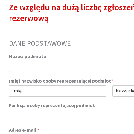
Ze względu na dużą liczbę zgłoszeń
rezerwową
DANE PODSTAWOWE
N
Nazwa podmiotu
u
m
e
r
Imię i nazwisko osoby reprezentującej podmiot
*
n
a
m
P
O
i
i
s
Funkcja osoby reprezentującej podmiot
o
e
t
t
r
a
w
t
p
s
n
r
z
i
Adres e-mail
*
o
y