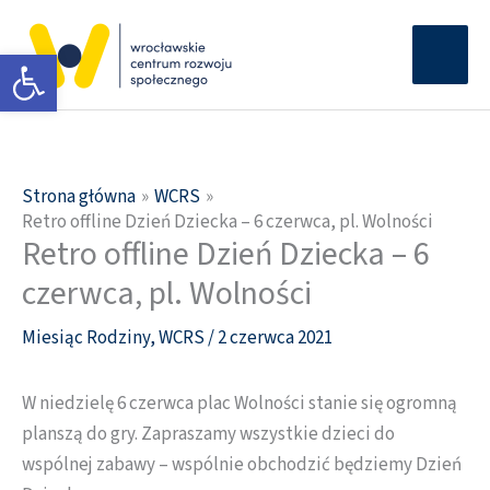
Przejdź
Głów
do
Otwórz pasek narzędzi
men
treści
Strona główna
WCRS
Retro offline Dzień Dziecka – 6 czerwca, pl. Wolności
Retro offline Dzień Dziecka – 6
czerwca, pl. Wolności
Miesiąc Rodziny
,
WCRS
/
2 czerwca 2021
W niedzielę 6 czerwca plac Wolności stanie się ogromną
planszą do gry. Zapraszamy wszystkie dzieci do
wspólnej zabawy – wspólnie obchodzić będziemy Dzień