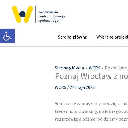
Przejdź
do
treści
Otwórz pasek narzędzi
Strona główna
Wybrane projek
Strona główna
WCRS
Poznaj Wroc
Poznaj Wrocław z no
WCRS
/
27 maja 2021
Serdecznie zapraszamy do wzięcia u
trener nordic walking, do którego z
rozgrzewką a później pójdziemy po