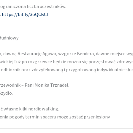
e ograniczona liczba uczestników.
:
https://bit.ly/3oQCBCf
ołudniowy
na, dawną Restaurację Agawa, wzgórze Bendera, dawne miejsce w
owickiej.Tuż po rozgrzewce będzie można się poczęstować zdrow
 odbiornik oraz zdezyfekowaną i przygotowaną indywidualnie słu
zewodnik – Pani Monika Trznadel.
Szydło.
 własne kijki nordic walking.
enia pogody termin spaceru może zostać przeniesiony