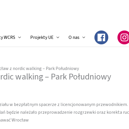
ty WCRS
Projekty UE
O nas
ław z nordic walking – Park Południowy
rdic walking – Park Południowy
działu w bezpłatnym spacerze z licencjonowanym przewodnikiem. 
adań będzie należało przeprowadzenie rozgrzewki oraz korekta r
znawać Wrocław