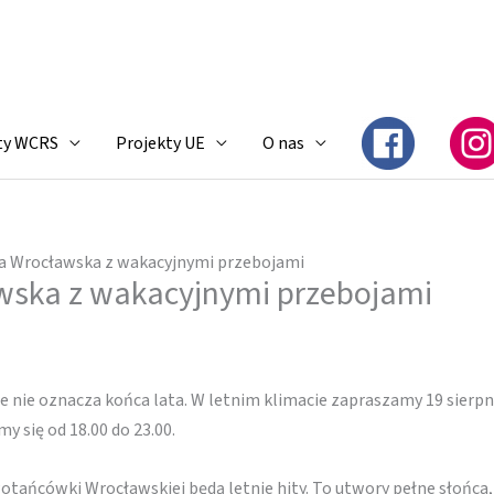
ty WCRS
Projekty UE
O nas
 Wrocławska z wakacyjnymi przebojami
ska z wakacyjnymi przebojami
le nie oznacza końca lata. W letnim klimacie zapraszamy 19 sierpn
 się od 18.00 do 23.00.
ówki Wrocławskiej będą letnie hity. To utwory pełne słońca, u