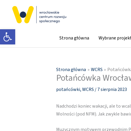
Przejdź
do
treści
Otwórz pasek narzędzi
Strona główna
Wybrane projek
Strona główna
WCRS
Potańcówka
Potańcówka Wrocław
potańcówki
,
WCRS
/
7 sierpnia 2023
Nadchodzi koniec wakacji, ale to wca
Wolności (pod NFM). Jak zwykle bawimy
Muzycznym motywem przewodnim Potańc