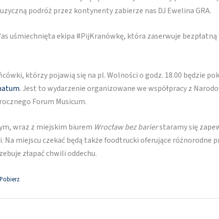
uzyczną podróż przez kontynenty zabierze nas DJ Ewelina GRA.
 Was uśmiechnięta ekipa #PijKranówkę, która zaserwuje bezpłatn
cówki, którzy pojawią się na pl. Wolności o godz. 18.00 będzie 
atum
. Jest to wydarzenie organizowane we współpracy z Narod
orocznego Forum Musicum.
nym, wraz z miejskim biurem
Wrocław bez barier
staramy się zape
 Na miejscu czekać będą także foodtrucki oferujące różnorodne pr
zebuje złapać chwili oddechu.
Pobierz