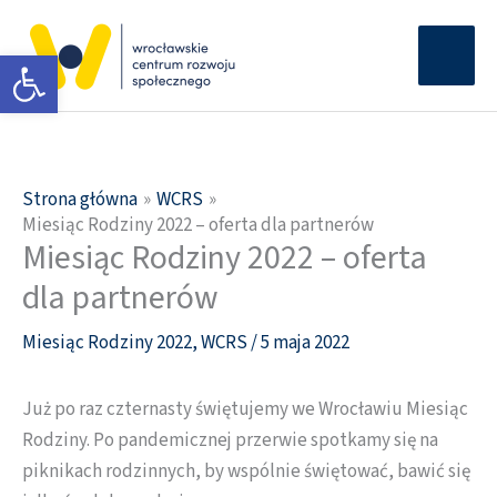
Przejdź
Głów
do
Otwórz pasek narzędzi
men
treści
Strona główna
WCRS
Miesiąc Rodziny 2022 – oferta dla partnerów
Miesiąc Rodziny 2022 – oferta
dla partnerów
Miesiąc Rodziny 2022
,
WCRS
/
5 maja 2022
Już po raz czternasty świętujemy we Wrocławiu Miesiąc
Rodziny. Po pandemicznej przerwie spotkamy się na
piknikach rodzinnych, by wspólnie świętować, bawić się