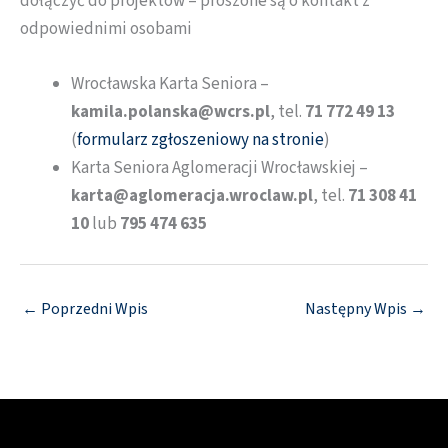
dołączyć do projektów – proszone są o kontakt z
odpowiednimi osobami
Wrocławska Karta Seniora –
kamila.polanska@wcrs.pl
, tel.
71 772 49 13
(
formularz zgłoszeniowy na stronie
)
Karta Seniora Aglomeracji Wrocławskiej –
karta@aglomeracja.wroclaw.pl
, tel.
71 308 41
10
lub
795 474 635
←
Poprzedni Wpis
Następny Wpis
→