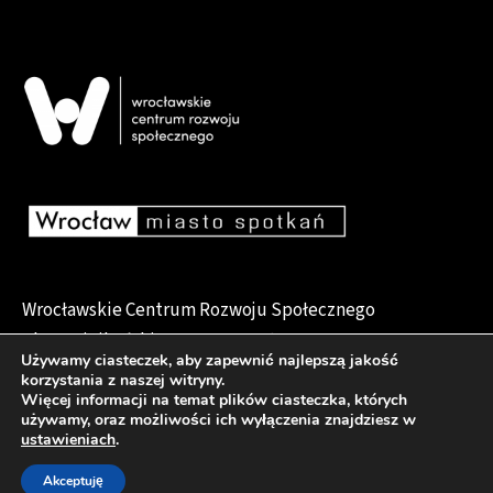
Wrocławskie Centrum Rozwoju Społecznego
pl. Dominikański 6, 50-159 Wrocław
Używamy ciasteczek, aby zapewnić najlepszą jakość
korzystania z naszej witryny.
Więcej informacji na temat plików ciasteczka, których
używamy, oraz możliwości ich wyłączenia znajdziesz w
Deklaracja dostępności
ustawieniach
.
Akceptuję