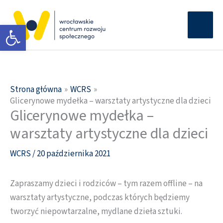
Przejdź
Głów
do
Otwórz pasek narzędzi
men
treści
Strona główna
WCRS
Glicerynowe mydełka – warsztaty artystyczne dla dzieci
Glicerynowe mydełka –
warsztaty artystyczne dla dzieci
WCRS
/
20 października 2021
Zapraszamy dzieci i rodziców – tym razem offline – na
warsztaty artystyczne, podczas których będziemy
tworzyć niepowtarzalne, mydlane dzieła sztuki.