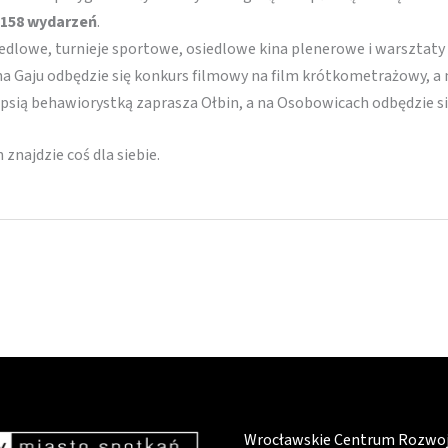
158 wydarzeń
.
siedlowe, turnieje sportowe, osiedlowe kina plenerowe i warsztaty
 Gaju odbędzie się konkurs filmowy na film krótkometrażowy, a
z psią behawiorystką zaprasza Ołbin, a na Osobowicach odbędzie 
znajdzie coś dla siebie.
Wrocławskie Centrum Rozwo