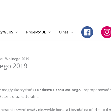
ty WCRS
Projekty UE
O nas
asu Wolnego 2019
ego 2019
e mogły skorzystać z
Funduszu Czasu Wolnego
i zaproponować 
łeczne oraz kulturalne.
tnerami przygotowały niezwykle bogatą i bezpłatną ofertę –
od m