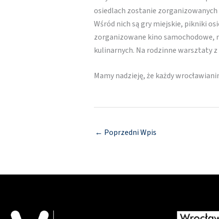
osiedlach zostanie zorganizowanych
Wśród nich są gry miejskie, pikniki o
zorganizowane kino samochodowe, na
kulinarnych. Na rodzinne warsztaty 
Mamy nadzieję, że każdy wrocławianin 
←
Poprzedni Wpis