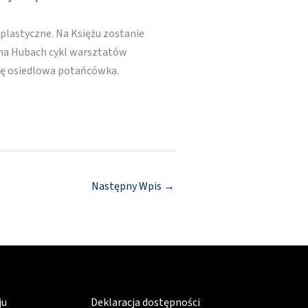
 plastyczne. Na Księżu zostanie
 na Hubach cykl warsztatów
się osiedlowa potańcówka.
Następny Wpis
→
ju
Deklaracja dostępności