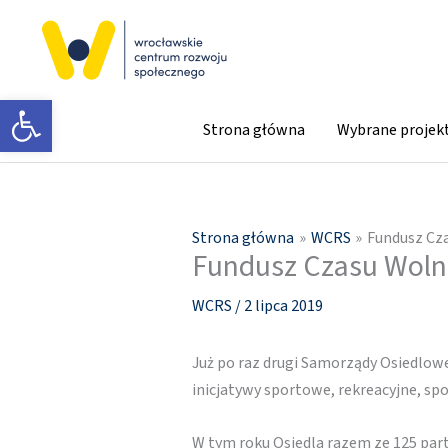
Przejdź
do
treści
Otwórz pasek narzędzi
Strona główna
Wybrane projek
Strona główna
WCRS
Fundusz Cz
Fundusz Czasu Woln
WCRS
/
2 lipca 2019
Już po raz drugi Samorządy Osiedlow
inicjatywy sportowe, rekreacyjne, spo
W tym roku Osiedla razem ze 125 par