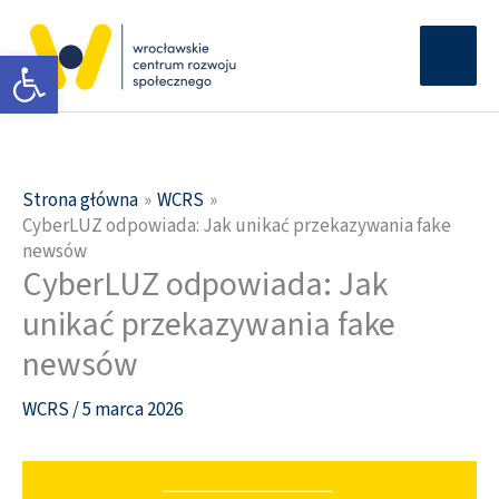
Przejdź
Głów
do
Otwórz pasek narzędzi
men
treści
Strona główna
WCRS
CyberLUZ odpowiada: Jak unikać przekazywania fake
newsów
CyberLUZ odpowiada: Jak
unikać przekazywania fake
newsów
WCRS
/
5 marca 2026