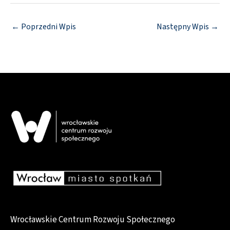
i
ę
←
Poprzedni Wpis
Następny Wpis
→
Wrocławskie Centrum Rozwoju Społecznego