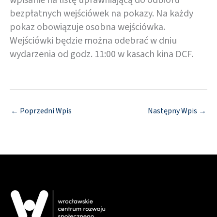
wpisanie na listę uprawniającą do odbioru
bezpłatnych wejściówek na pokazy. Na każdy
pokaz obowiązuje osobna wejściówka.
Wejściówki będzie można odebrać w dniu
wydarzenia od godz. 11:00 w kasach kina DCF.
←
Poprzedni Wpis
Następny Wpis
→