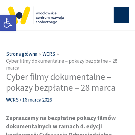
Przejdź
Głów
do
Otwórz pasek narzędzi
men
treści
Strona główna
WCRS
Cyber filmy dokumentalne – pokazy bezpłatne – 28
marca
Cyber filmy dokumentalne –
pokazy bezpłatne – 28 marca
WCRS
/
16 marca 2026
Zapraszamy na bezpłatne pokazy filmów
dokumentalnych w ramach 4. edycji