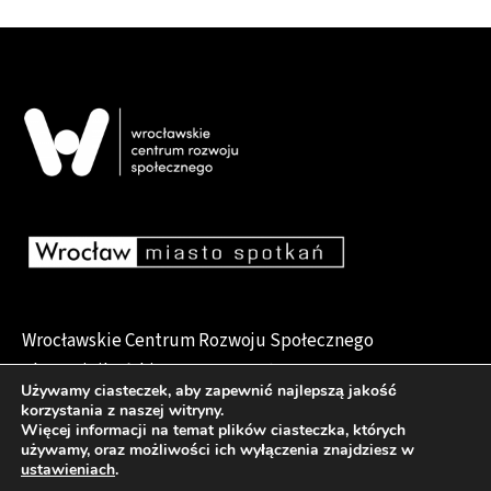
Wrocławskie Centrum Rozwoju Społecznego
pl. Dominikański 6, 50-159 Wrocław
Używamy ciasteczek, aby zapewnić najlepszą jakość
korzystania z naszej witryny.
Więcej informacji na temat plików ciasteczka, których
używamy, oraz możliwości ich wyłączenia znajdziesz w
Deklaracja dostępności
ustawieniach
.