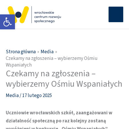
Przejdź
Głów
do
Otwórz pasek narzędzi
men
treści
Strona główna
Media
Czekamy na zgłoszenia – wybierzemy Ośmiu
Wspaniałych
Czekamy na zgłoszenia –
wybierzemy Ośmiu Wspaniałych
Media
/
17 lutego 2025
Uczniowie wrocławskich szkół, zaangażowani w
działalność społeczną po raz kolejny zostaną