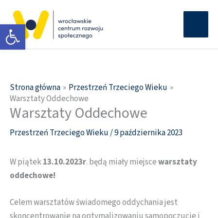
Przejdź
Głów
do
Otwórz pasek narzędzi
men
treści
Strona główna
Przestrzeń Trzeciego Wieku
Warsztaty Oddechowe
Warsztaty Oddechowe
Przestrzeń Trzeciego Wieku
/
9 października 2023
W piątek
13.10.2023r
. będą miały miejsce
warsztaty
oddechowe!
Celem warsztatów świadomego oddychania jest
skoncentrowanie na optymalizowaniu samopoczucie i