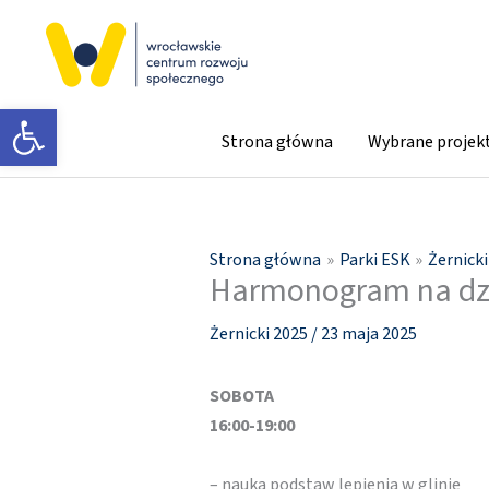
Przejdź
do
treści
Otwórz pasek narzędzi
Strona główna
Wybrane projek
Strona główna
Parki ESK
Żernicki
Harmonogram na dzi
Żernicki 2025
/
23 maja 2025
SOBOTA
16:00-19:00
– nauka podstaw lepienia w glinie