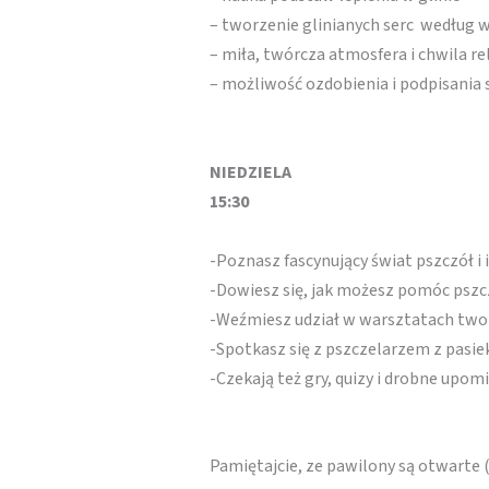
– tworzenie glinianych serc według
– miła, twórcza atmosfera i chwila re
– możliwość ozdobienia i podpisania 
NIEDZIELA
15:30
-Poznasz fascynujący świat pszczół i
-Dowiesz się, jak możesz pomóc ps
-Weźmiesz udział w warsztatach twor
-Spotkasz się z pszczelarzem z pasie
-Czekają też gry, quizy i drobne upom
Pamiętajcie, ze pawilony są otwarte 