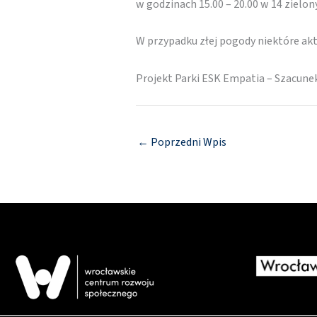
w godzinach 15.00 – 20.00 w 14 zielo
W przypadku złej pogody niektóre a
Projekt Parki ESK Empatia – Szacun
←
Poprzedni Wpis