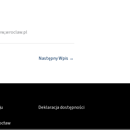
ww,wroclaw.pl
Następny Wpis
→
ju
Deklaracja dostępności
rocław