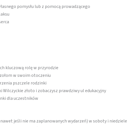
 własnego pomysłu lub z pomocą prowadzącego
laksu
serca
 ich kluczową rolę w przyrodzie
zczołom w swoim otoczeniu
zenia pszczele rodzinki
ki Wilczyckie złoto i zobaczysz prawdziwy ul edukacyjny
inki dla uczestników
(nawet jeśli nie ma zaplanowanych wydarzeń) w soboty i niedziele