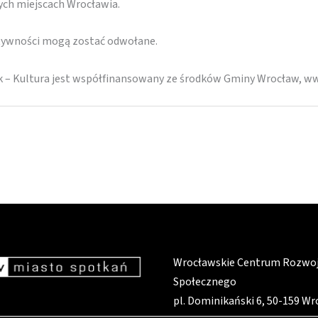
nych miejscach Wrocławia.
ktywności mogą zostać odwołane.
ek – Kultura jest współfinansowany ze środków Gminy Wrocław, w
Wrocławskie Centrum Rozwo
Społecznego
pl. Dominikański 6, 50-159 W