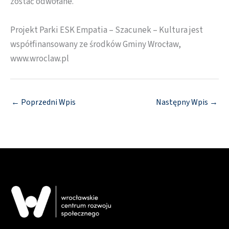
zostać odwołane.
Projekt Parki ESK Empatia – Szacunek – Kultura jest
współfinansowany ze środków Gminy Wrocław,
www.wroclaw.pl
←
Poprzedni Wpis
Następny Wpis
→