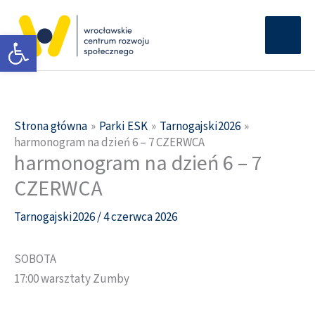
Przejdź
Głów
do
Otwórz pasek narzędzi
men
treści
Strona główna
Parki ESK
Tarnogajski2026
harmonogram na dzień 6 – 7 CZERWCA
harmonogram na dzień 6 – 7
CZERWCA
Tarnogajski2026
/
4 czerwca 2026
SOBOTA
17:00 warsztaty Zumby