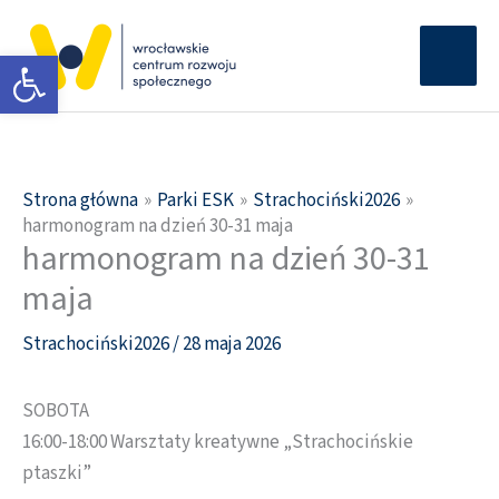
Przejdź
Głów
do
Otwórz pasek narzędzi
men
treści
Strona główna
Parki ESK
Strachociński2026
harmonogram na dzień 30-31 maja
harmonogram na dzień 30-31
maja
Strachociński2026
/
28 maja 2026
SOBOTA
16:00-18:00 Warsztaty kreatywne „Strachocińskie
ptaszki”