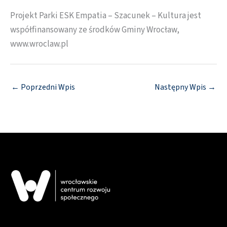
Projekt Parki ESK Empatia – Szacunek – Kultura jest
współfinansowany ze środków Gminy Wrocław,
www.wroclaw.pl
←
Poprzedni Wpis
Następny Wpis
→