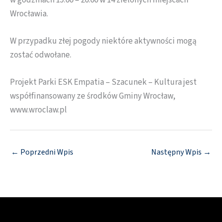
w godzinach 15.00 – 20.00 w 14 zielonych miejscach
Wrocławia.
W przypadku złej pogody niektóre aktywności mogą
zostać odwołane.
Projekt Parki ESK Empatia – Szacunek – Kultura jest
współfinansowany ze środków Gminy Wrocław,
www.wroclaw.pl
←
Poprzedni Wpis
Następny Wpis
→