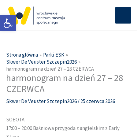
Przejdź
Głów
do
Otwórz pasek narzędzi
men
treści
Strona główna
Parki ESK
Skwer De Veuster Szczepin2026
harmonogram na dzień 27 – 28 CZERWCA
harmonogram na dzień 27 – 28
CZERWCA
Skwer De Veuster Szczepin2026
/
25 czerwca 2026
SOBOTA
17:00 – 20:00 Baśniowa przygoda z angielskim z Early