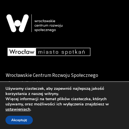
Wrocławskie Centrum Rozwoju Społecznego
pl. Dominikański 6, 50-159 Wrocław
Używamy ciasteczek, aby zapewnić najlepszą jakość
korzystania z naszej witryny.
Więcej informacji na temat plików ciasteczka, których
używamy, oraz możliwości ich wyłączenia znajdziesz w
Deklaracja dostępności
ustawieniach
.
Akceptuję