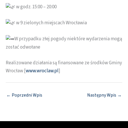
w godz. 15:00 – 20:00
w 9 zielonych miejscach Wrocławia
W przypadku złej pogody niektóre wydarzenia mogą
zostać odwołane
Realizowane działania są finansowane ze środków Gminy
Wrocław [
www.wroclaw.pl
]
←
Poprzedni Wpis
Następny Wpis
→