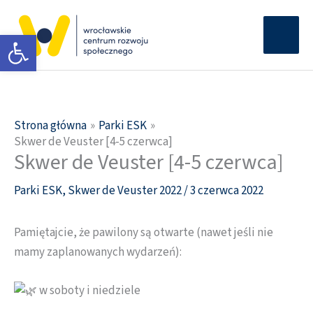
Przejdź
Głów
do
Otwórz pasek narzędzi
men
treści
Strona główna
Parki ESK
Skwer de Veuster [4-5 czerwca]
Skwer de Veuster [4-5 czerwca]
Parki ESK
,
Skwer de Veuster 2022
/
3 czerwca 2022
Pamiętajcie, że pawilony są otwarte (nawet jeśli nie
mamy zaplanowanych wydarzeń):
w soboty i niedziele