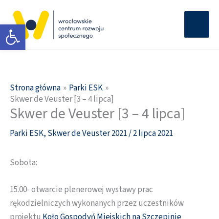
Przejdź
Głów
do
Otwórz pasek narzędzi
men
treści
Strona główna
Parki ESK
Skwer de Veuster [3 – 4 lipca]
Skwer de Veuster [3 – 4 lipca]
Parki ESK
,
Skwer de Veuster 2021
/
2 lipca 2021
Sobota:
15.00- otwarcie plenerowej wystawy prac
rękodzielniczych wykonanych przez uczestników
projektu
Koło Gospodyń Miejskich na Szczepinie