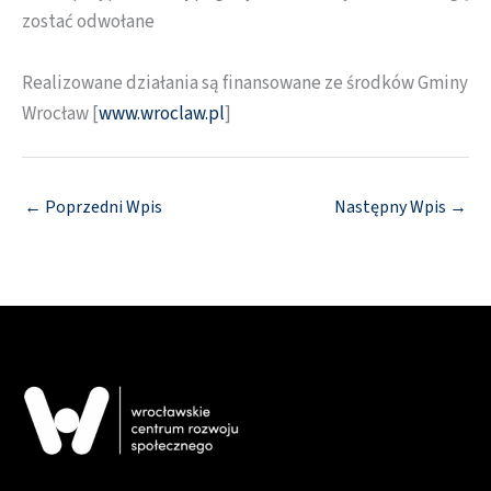
zostać odwołane
Realizowane działania są finansowane ze środków Gminy
Wrocław [
www.wroclaw.pl
]
←
Poprzedni Wpis
Następny Wpis
→