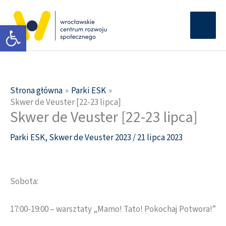
Przejdź
Głów
do
Otwórz pasek narzędzi
men
treści
Strona główna
Parki ESK
Skwer de Veuster [22-23 lipca]
Skwer de Veuster [22-23 lipca]
Parki ESK
,
Skwer de Veuster 2023
/
21 lipca 2023
Sobota:
17:00-19:00 – warsztaty „Mamo! Tato! Pokochaj Potwora!”