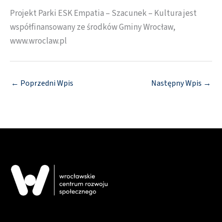
Projekt Parki ESK Empatia – Szacunek – Kultura jest
współfinansowany ze środków Gminy Wrocław,
www.wroclaw.pl
←
Poprzedni Wpis
Następny Wpis
→