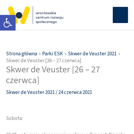
Przejdź
Głów
do
Otwórz pasek narzędzi
men
treści
Strona główna
Parki ESK
Skwer de Veuster 2021
Skwer de Veuster [26 – 27 czerwca]
Skwer de Veuster [26 – 27
czerwca]
Skwer de Veuster 2021
/
24 czerwca 2021
Sobota: