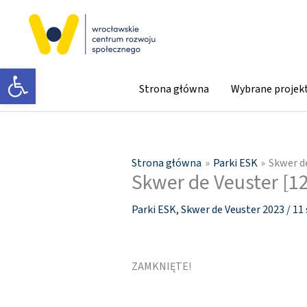
Przejdź
do
treści
Otwórz pasek narzędzi
Strona główna
Wybrane projek
Strona główna
Parki ESK
Skwer de
Skwer de Veuster [12
Parki ESK
,
Skwer de Veuster 2023
/
11 
ZAMKNIĘTE!