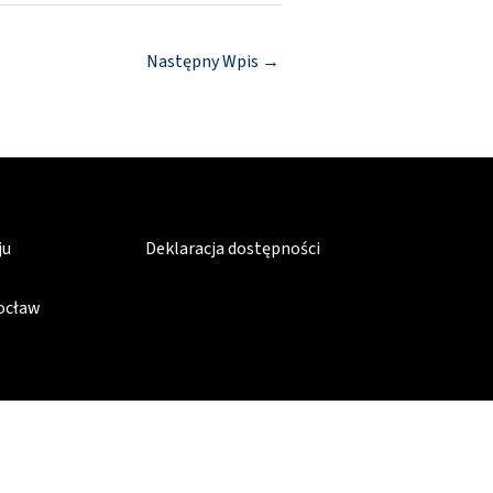
Następny Wpis
→
ju
Deklaracja dostępności
rocław