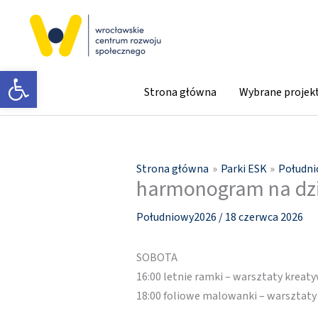
Przejdź
do
treści
Otwórz pasek narzędzi
Strona główna
Wybrane projek
Strona główna
Parki ESK
Połudn
harmonogram na dz
Południowy2026
/
18 czerwca 2026
SOBOTA
16:00 letnie ramki – warsztaty kreat
18:00 foliowe malowanki – warsztaty