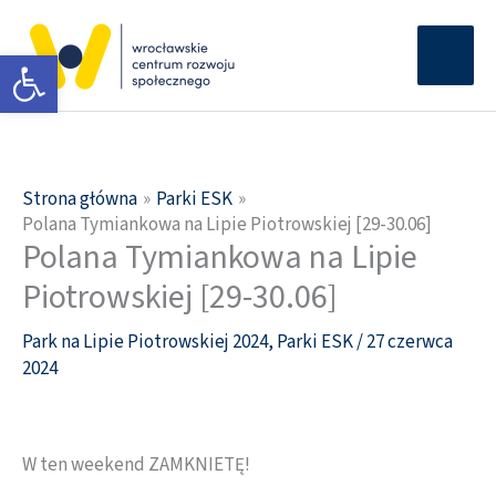
Przejdź
Głów
do
Otwórz pasek narzędzi
men
treści
Strona główna
Parki ESK
Polana Tymiankowa na Lipie Piotrowskiej [29-30.06]
Polana Tymiankowa na Lipie
Piotrowskiej [29-30.06]
Park na Lipie Piotrowskiej 2024
,
Parki ESK
/
27 czerwca
2024
W ten weekend ZAMKNIETĘ!