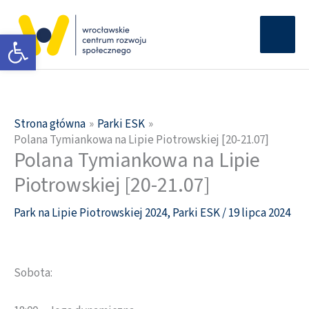
Przejdź
Głów
do
Otwórz pasek narzędzi
men
treści
Strona główna
Parki ESK
Polana Tymiankowa na Lipie Piotrowskiej [20-21.07]
Polana Tymiankowa na Lipie
Piotrowskiej [20-21.07]
Park na Lipie Piotrowskiej 2024
,
Parki ESK
/
19 lipca 2024
Sobota: