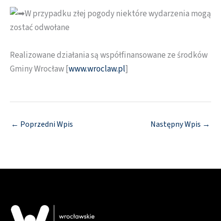
W przypadku złej pogody niektóre wydarzenia mogą
zostać odwołane
Realizowane działania są współfinansowane ze środków
Gminy Wrocław [
www.wroclaw.pl
]
←
Poprzedni Wpis
Następny Wpis
→