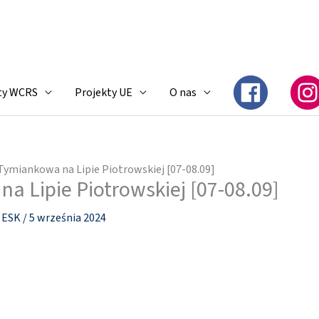
ty WCRS
Projekty UE
O nas
Tymiankowa na Lipie Piotrowskiej [07-08.09]
a Lipie Piotrowskiej [07-08.09]
i ESK
/
5 września 2024