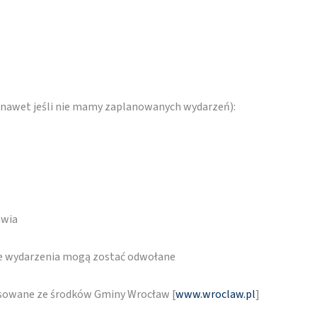
 (nawet jeśli nie mamy zaplanowanych wydarzeń):
awia
re wydarzenia mogą zostać odwołane
nsowane ze środków Gminy Wrocław [
www.wroclaw.pl
]