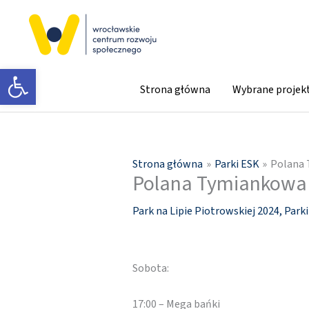
Przejdź
do
treści
Otwórz pasek narzędzi
Strona główna
Wybrane projek
Strona główna
Parki ESK
Polana 
Polana Tymiankowa n
Park na Lipie Piotrowskiej 2024
,
Park
Sobota:
17:00 – Mega bańki