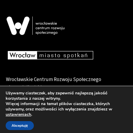
Wrocławskie Centrum Rozwoju Społecznego
pl. Dominikański 6, 50-159 Wrocław
Używamy ciasteczek, aby zapewnić najlepszą jakość
korzystania z naszej witryny.
Więcej informacji na temat plików ciasteczka, których
używamy, oraz możliwości ich wyłączenia znajdziesz w
Deklaracja dostępności
ustawieniach
.
Akceptuję