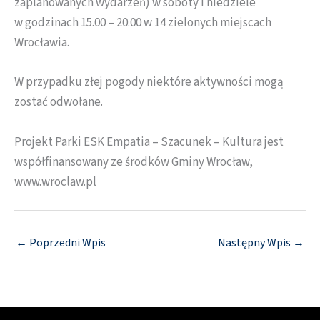
zaplanowanych wydarzeń) w soboty i niedziele
w godzinach 15.00 – 20.00 w 14 zielonych miejscach
Wrocławia.
W przypadku złej pogody niektóre aktywności mogą
zostać odwołane.
Projekt Parki ESK Empatia – Szacunek – Kultura jest
współfinansowany ze środków Gminy Wrocław,
www.wroclaw.pl
←
Poprzedni Wpis
Następny Wpis
→