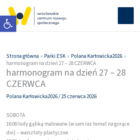
Przejdź
Głów
do
Otwórz pasek narzędzi
men
treści
Strona główna
Parki ESK
Polana Karłowicka2026
harmonogram na dzień 27 – 28 CZERWCA
harmonogram na dzień 27 – 28
CZERWCA
Polana Karłowicka2026
/
25 czerwca 2026
SOBOTA
16:00 lody gąbką malowane (w sam raz temat na gorące
dni) – warsztaty plastyczne