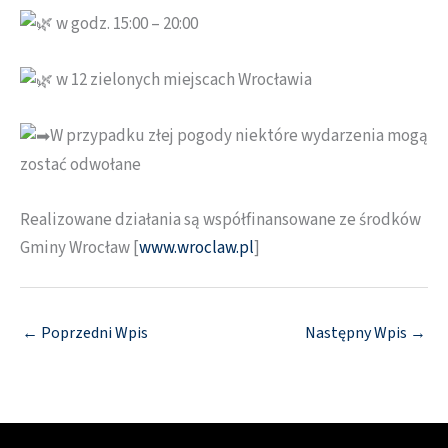
w godz. 15:00 – 20:00
w 12 zielonych miejscach Wrocławia
W przypadku złej pogody niektóre wydarzenia mogą
zostać odwołane
Realizowane działania są współfinansowane ze środków
Gminy Wrocław [
www.wroclaw.pl
]
←
Poprzedni Wpis
Następny Wpis
→