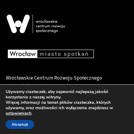
Wrocławskie Centrum Rozwoju Społecznego
pl. Dominikański 6, 50-159 Wrocław
Używamy ciasteczek, aby zapewnić najlepszą jakość
korzystania z naszej witryny.
Więcej informacji na temat plików ciasteczka, których
używamy, oraz możliwości ich wyłączenia znajdziesz w
Deklaracja dostępności
ustawieniach
.
Akceptuję