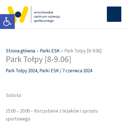
Przejdź
Głów
do
Otwórz pasek narzędzi
men
treści
Strona główna
Parki ESK
Park Tołpy [8-9.06]
Park Tołpy [8-9.06]
Park Tołpy 2024
,
Parki ESK
/
7 czerwca 2024
Sobota:
15:00 – 20:00 – Korzystanie z leżaków i sprzętu
sportowego