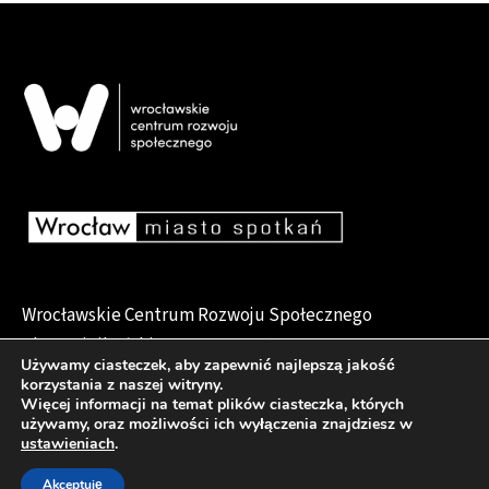
Wrocławskie Centrum Rozwoju Społecznego
pl. Dominikański 6, 50-159 Wrocław
Używamy ciasteczek, aby zapewnić najlepszą jakość
korzystania z naszej witryny.
Więcej informacji na temat plików ciasteczka, których
używamy, oraz możliwości ich wyłączenia znajdziesz w
Deklaracja dostępności
ustawieniach
.
Akceptuję