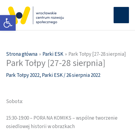
Przejdź
Głów
do
Otwórz pasek narzędzi
men
treści
Strona główna
Parki ESK
Park Tołpy [27-28 sierpnia]
Park Tołpy [27-28 sierpnia]
Park Tołpy 2022
,
Parki ESK
/
26 sierpnia 2022
Sobota:
15:30-19:00 – PORA NA KOMIKS – wspólne tworzenie
osiedlowej historii w obrazkach