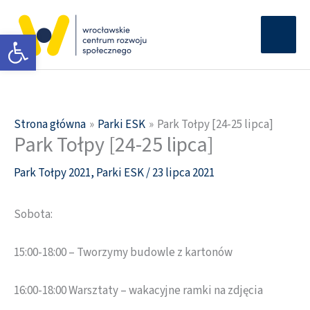
Przejdź
Głów
do
Otwórz pasek narzędzi
men
treści
Strona główna
Parki ESK
Park Tołpy [24-25 lipca]
Park Tołpy [24-25 lipca]
Park Tołpy 2021
,
Parki ESK
/
23 lipca 2021
Sobota:
15:00-18:00 – Tworzymy budowle z kartonów
16:00-18:00 Warsztaty – wakacyjne ramki na zdjęcia