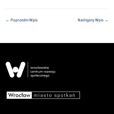
←
Poprzedni Wpis
Następny Wpis
→