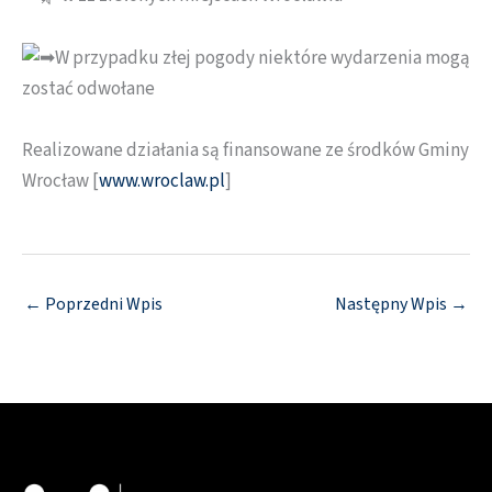
W przypadku złej pogody niektóre wydarzenia mogą
zostać odwołane
Realizowane działania są finansowane ze środków Gminy
Wrocław [
www.wroclaw.pl
]
←
Poprzedni Wpis
Następny Wpis
→