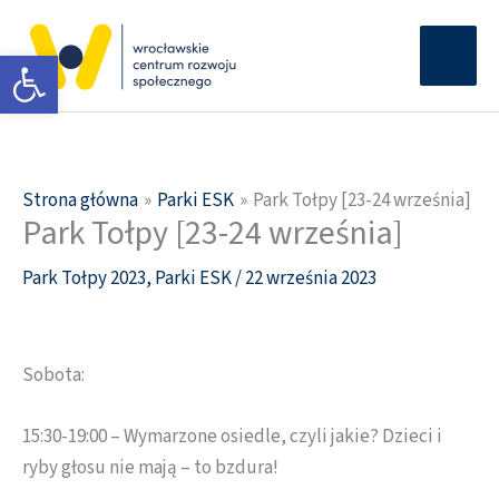
Przejdź
Głów
do
Otwórz pasek narzędzi
men
treści
Strona główna
Parki ESK
Park Tołpy [23-24 września]
Park Tołpy [23-24 września]
Park Tołpy 2023
,
Parki ESK
/
22 września 2023
Sobota:
15:30-19:00 – Wymarzone osiedle, czyli jakie? Dzieci i
ryby głosu nie mają – to bzdura!