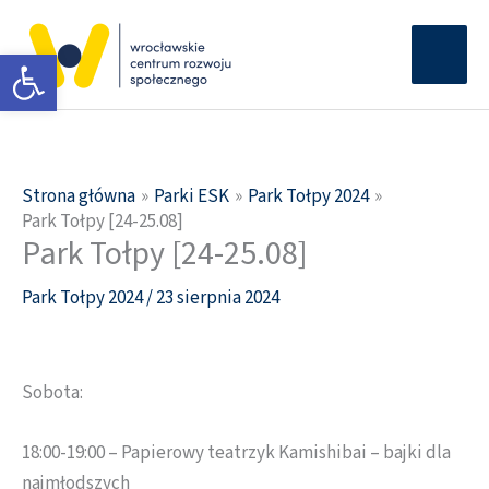
Przejdź
Głów
do
Otwórz pasek narzędzi
men
treści
Strona główna
Parki ESK
Park Tołpy 2024
Park Tołpy [24-25.08]
Park Tołpy [24-25.08]
Park Tołpy 2024
/
23 sierpnia 2024
Sobota:
18:00-19:00 – Papierowy teatrzyk Kamishibai – bajki dla
najmłodszych