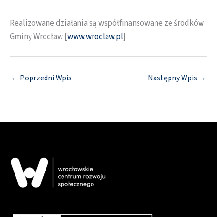
Realizowane działania są współfinansowane ze środków
Gminy Wrocław [
www.wroclaw.pl
]
←
Poprzedni Wpis
Następny Wpis
→