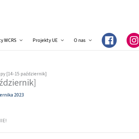
ty WCRS
Projekty UE
O nas
py [14-15 październik]
ździernik]
ernika 2023
IE!