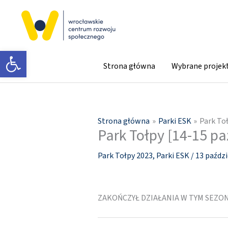
Przejdź
do
treści
Otwórz pasek narzędzi
Strona główna
Wybrane projek
Strona główna
Parki ESK
Park Toł
Park Tołpy [14-15 pa
Park Tołpy 2023
,
Parki ESK
/
13 paździ
ZAKOŃCZYŁ DZIAŁANIA W TYM SEZON