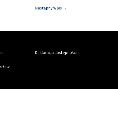
Następny Wpis
→
ju
Deklaracja dostępności
rocław